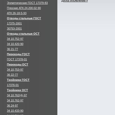
Доска объявлений »
Эллиптические ГОСТ 17379-83
Плоские АТК 24.200.02-90
АТК 26-18-5-93
Отводы стальные ГОСТ
17375-2001
30753-2001
Отводы стальные ОСТ
34 10.752-97
34 10.420-90
36 21-77
Переходы ГОСТ
ГОСТ 17378-01
Переходы ОСТ
34 10,753-97
36 22-77
Тройники ГОСТ
17376-01
Тройники ОСТ
34 10.762(4)-97
34 10.762-97
36 24-97
34 10.433-90