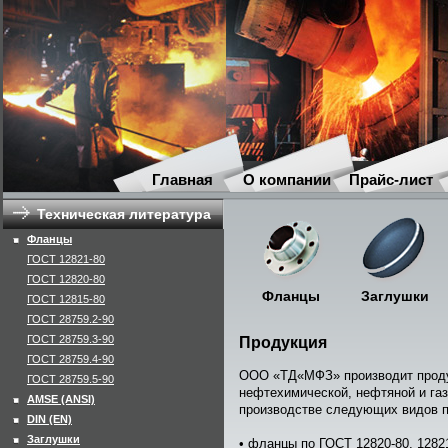
Главная
О компании
Прайс-лист
Техническая литература
Фланцы
ГОСТ 12821-80
ГОСТ 12820-80
Фланцы
Заглушки
ГОСТ 12815-80
ГОСТ 28759.2-90
ГОСТ 28759.3-90
Продукция
ГОСТ 28759.4-90
ООО «
ТД
«
МФЗ» производит прод
ГОСТ 28759.5-90
нефтехимической, нефтяной и га
AMSE (ANSI)
производстве следующих видов п
DIN (EN)
Заглушки
• фланцы по ГОСТ 12820-80, 12821-