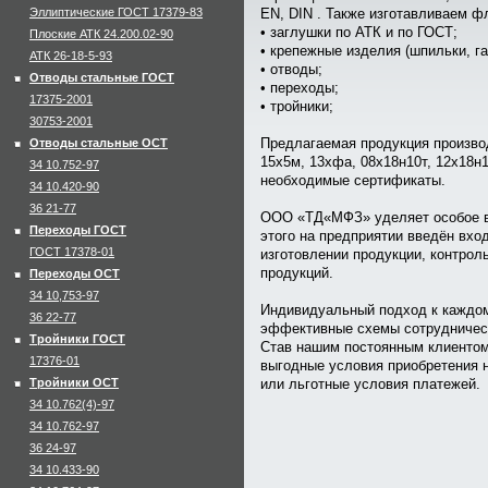
Эллиптические ГОСТ 17379-83
EN, DIN . Также изготавливаем ф
• заглушки по АТК и по ГОСТ;
Плоские АТК 24.200.02-90
• крепежные изделия (шпильки, га
АТК 26-18-5-93
• отводы;
Отводы стальные ГОСТ
• переходы;
17375-2001
• тройники;
30753-2001
Предлагаемая продукция производ
Отводы стальные ОСТ
15х5м, 13хфа, 08х18н10т, 12х18н1
34 10.752-97
необходимые сертификаты.
34 10.420-90
36 21-77
ООО «
ТД
«
МФЗ» уделяет особое 
Переходы ГОСТ
этого на предприятии введён вхо
ГОСТ 17378-01
изготовлении продукции, контрол
продукций.
Переходы ОСТ
34 10,753-97
Индивидуальный подход к каждом
36 22-77
эффективные схемы сотрудничес
Тройники ГОСТ
Став нашим постоянным клиентом
17376-01
выгодные условия приобретения 
Тройники ОСТ
или льготные условия платежей.
34 10.762(4)-97
34 10.762-97
36 24-97
34 10.433-90